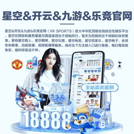
体育明星
Home
排球心理素质分析北京排球队荣登第七名榜单
排球心理素质分析北京排球队荣登第七名榜单